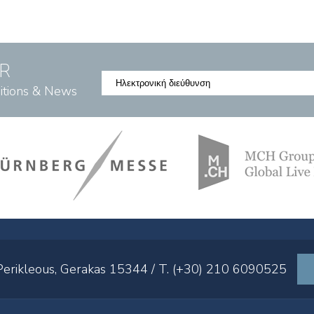
R
bitions & News
 Perikleous, Gerakas 15344 / T. (+30) 210 6090525