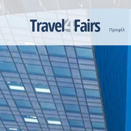
Προφίλ