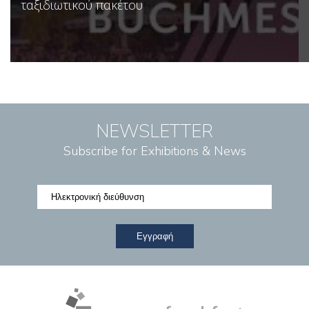
ταξιδιωτικού πακέτου
NEWSLETTER
Subscribe for Exhibitions & News